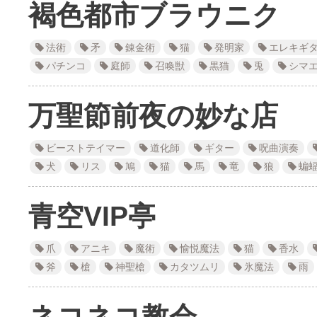
褐色都市ブラウニク
法術
矛
錬金術
猫
発明家
エレキギ
パチンコ
庭師
召喚獣
黒猫
兎
シマ
万聖節前夜の妙な店
ビーストテイマー
道化師
ギター
呪曲演奏
犬
リス
鳩
猫
馬
竜
狼
蝙
青空VIP亭
爪
アニキ
魔術
愉悦魔法
猫
香水
斧
槍
神聖槍
カタツムリ
氷魔法
雨
ネコネコ教会