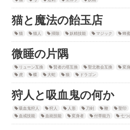
猫と魔法の飴玉店
猫
猫人
掃除
妖精技能
マジック
蜂
微睡の片隅
リューン互換
賢者の塔互換
聖北教会互換
変
虎
蝶
大蛇
狼
ドラゴン
狩人と吸血鬼の何か
吸血鬼狩人
狩人
人形
刀剣
鞭
聖印
血戒技能
血統技能
変身者
付帯能力
七つ