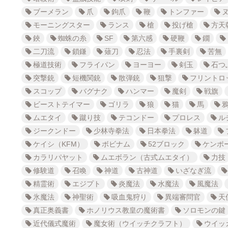
ブーメラン
爪
鉤爪
鞭
トンファー
モーニングスター
ランス
槍
投げ槍
方天
鋏
蜘蛛の糸
SF
第六感
硬鞭
鐗
二刀流
鎖鎌
薙刀
忍法
手裏剣
苦無
極道技術
フライパン
ヨーヨー
剣玉
石つ
突撃銃
短機関銃
散弾銃
狙撃
フリントロ
スコップ
バグナク
ハンマー
魔剣
戦旗
ビーストテイマー
ゴリラ
狼
猫
馬
ムエタイ
蹴り技
テコンドー
プロレス
ル
ジークンドー
少林寺拳法
日本拳法
躰道
ケイシ（KFM）
ボビナム
52ブロック
ケンポ
カラリパヤット
ムエボラン（古式ムエタイ）
力技
修験道
召喚
神道
古神道
いざなぎ流
精霊術
エジプト
炎魔法
水魔法
風魔法
氷魔法
神聖術
吸血鬼狩り
異端審問官
天
真正奥義書
ホノリウス教皇の魔術書
ソロモンの鍵
近代儀式魔術
魔女術（ウイッチクラフト）
ウイッ