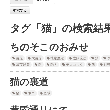
タグ「猫」の検索結
ちのそこのおみせ
百足
大百足
植物魔法
太陽魔法
鎖
薄荷煙管
猫
猫人
デスコック
酒
付
猫の裏道
猫
ネコ
盗賊