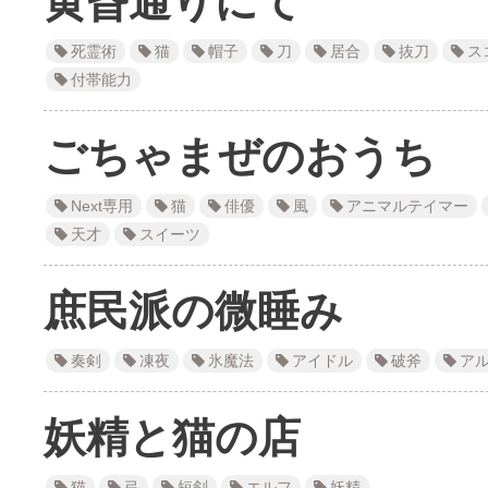
黄昏通りにて
死霊術
猫
帽子
刀
居合
抜刀
ス
付帯能力
ごちゃまぜのおうち
Next専用
猫
俳優
風
アニマルテイマー
天才
スイーツ
庶民派の微睡み
奏剣
凍夜
氷魔法
アイドル
破斧
ア
妖精と猫の店
猫
弓
短剣
エルフ
妖精