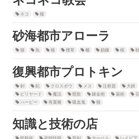
ネコ
猫
砂海都市アローラ
猫
魚
狼
煙草
櫛
鎖鎌
桜
復興都市プロトキン
剣
鉈
クロスボウ
メス
注射器
大鋏
ビリヤード
魔法
呪歌
錬金術
薬術
ハーピー
有翼種
吸血鬼
猫
知識と技術の店
暗殺術
盗賊技能
双剣
サーベル
レイピア