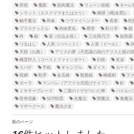
邪視
魔眼
筋肉魔法
リューン技能
キーレ
シラット（エスクリマまたはカリ）
縄標（縄[金票]）
触手魔法
和傘
ツヴァイヘンダー
長巻
蛇
ブラスナックル
肉体変化
煙管
釣り竿
錨
杵
鋸
笛（仕込み笛）
三尖両刃刀
如雨露
つるはし
人形（パペット）
人形（ドール）
天部（仏教）
アリスの夢（不思議の国のアリスと鏡の
幽霊狩人（ゴーストファインダー）
幻術
音波
スパナ
手砲
ギャンブル
ダイス
カード（
投網
蛇矛
金瓜錘
鴛鴦鉞
峨嵋刺
フ
ボーラ
マンベレ（アフリカ式投げナイフ）
針
ミキサーブレード
二股のトゲがついた棒
パイルバ
怪奇現象
SCP財団
光魔法
闇魔法
毒魔法
マザーグース
魔法少女
前のページ